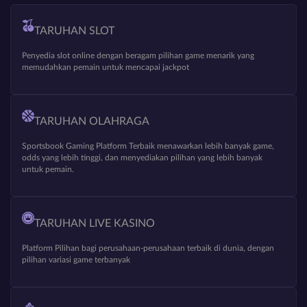
TARUHAN SLOT
Penyedia slot online dengan beragam pilihan game menarik yang
memudahkan pemain untuk mencapai jackpot
TARUHAN OLAHRAGA
Sportsbook Gaming Platform Terbaik menawarkan lebih banyak game,
odds yang lebih tinggi, dan menyediakan pilihan yang lebih banyak
untuk pemain.
TARUHAN LIVE KASINO
Platform Pilihan bagi perusahaan-perusahaan terbaik di dunia, dengan
pilihan variasi game terbanyak