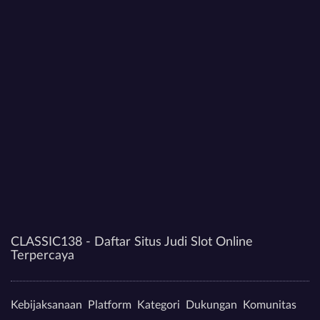
CLASSIC138 - Daftar Situs Judi Slot Online
Terpercaya
Kebijaksanaan
Platform
Kategori
Dukungan
Komunitas