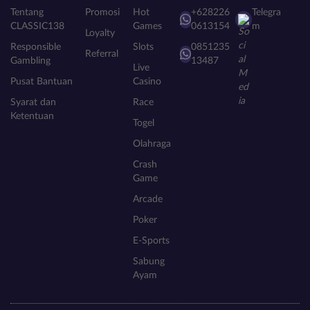
Tentang
Promosi
Hot
+628226
Telegra
CLASSIC138
Games
0613154
m
Loyalty
Responsible
Slots
0851235
Referral
Gambling
13487
Live
Pusat Bantuan
Casino
Syarat dan
Race
Ketentuan
Togel
Olahraga
Crash
Game
Arcade
Poker
E-Sports
Sabung
Ayam