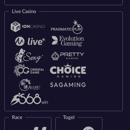
Live Casino
Race
Togel