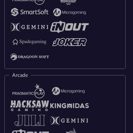
Arcade