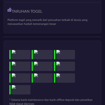
TARUHAN TOGEL
Platform togel yang menarik dari perusahan terbaik di dunia yang
menawarkan hadiah kemenangan besar
* Selama bank maintenance dan bank offline deposit dan penarikan
tidak dapat diproses