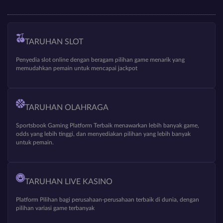
TARUHAN SLOT
Penyedia slot online dengan beragam pilihan game menarik yang
memudahkan pemain untuk mencapai jackpot
TARUHAN OLAHRAGA
Sportsbook Gaming Platform Terbaik menawarkan lebih banyak game,
odds yang lebih tinggi, dan menyediakan pilihan yang lebih banyak
untuk pemain.
TARUHAN LIVE KASINO
Platform Pilihan bagi perusahaan-perusahaan terbaik di dunia, dengan
pilihan variasi game terbanyak