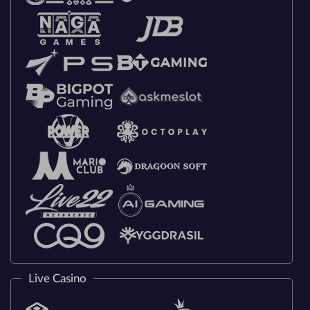
Live Casino