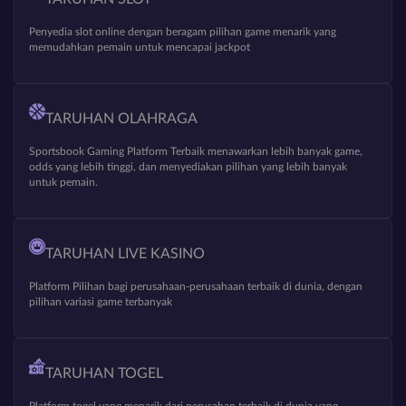
Penyedia slot online dengan beragam pilihan game menarik yang
memudahkan pemain untuk mencapai jackpot
TARUHAN OLAHRAGA
Sportsbook Gaming Platform Terbaik menawarkan lebih banyak game,
odds yang lebih tinggi, dan menyediakan pilihan yang lebih banyak
untuk pemain.
TARUHAN LIVE KASINO
Platform Pilihan bagi perusahaan-perusahaan terbaik di dunia, dengan
pilihan variasi game terbanyak
TARUHAN TOGEL
Platform togel yang menarik dari perusahan terbaik di dunia yang