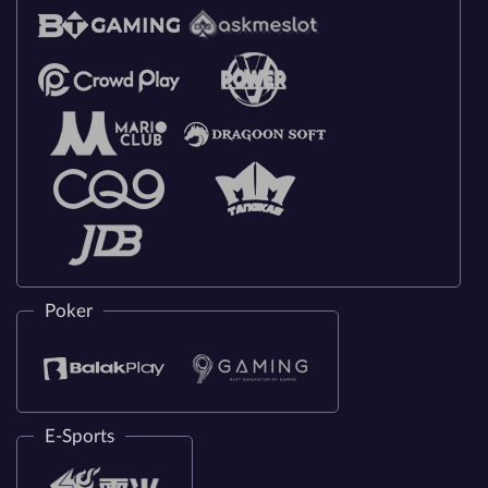
Poker
E-Sports