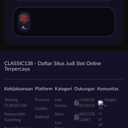
Aviator
CLASSIC138 - Daftar Situs Judi Slot Online
Terpercaya
Kebijaksanaan
Platform
Kategori
Dukungan
Komunitas
Tentang
Promosi
Hot
+628226
Telegra
CLASSIC138
Games
0613154
m
Loyalty
Responsible
Slots
0851235
Referral
Gambling
13487
Live