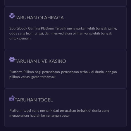
TARUHAN OLAHRAGA
Sportsbook Gaming Platform Terbaik menawarkan lebih banyak game,
odds yang lebih tinggi, dan menyediakan pilihan yang lebih banyak
untuk pemain.
TARUHAN LIVE KASINO
Platform Pilihan bagi perusahaan-perusahaan terbaik di dunia, dengan
pilihan variasi game terbanyak
TARUHAN TOGEL
Platform togel yang menarik dari perusahan terbaik di dunia yang
menawarkan hadiah kemenangan besar