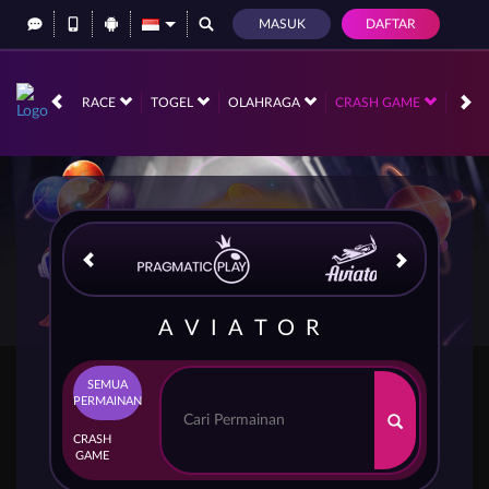
MASUK
DAFTAR
 CASINO
RACE
TOGEL
OLAHRAGA
CRASH GAME
ARC
AVIATOR
SEMUA
PERMAINAN
CRASH
GAME