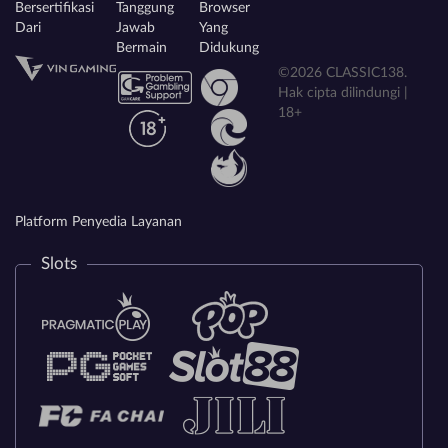
Bersertifikasi
Tanggung
Browser
Dari
Jawab
Yang
Bermain
Didukung
©2026 CLASSIC138.
Hak cipta dilindungi |
18+
Platform Penyedia Layanan
Slots