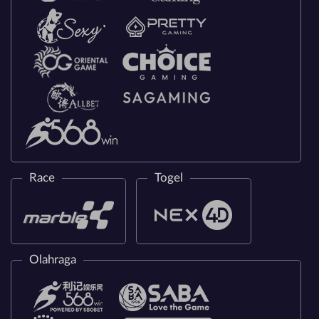
Race
Togel
Olahraga