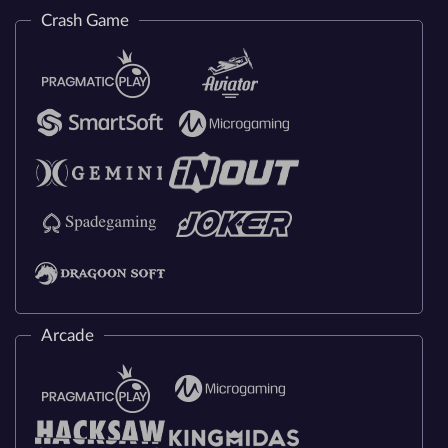
Crash Game
Arcade