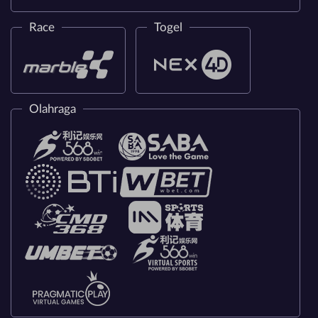
Race
Togel
Olahraga