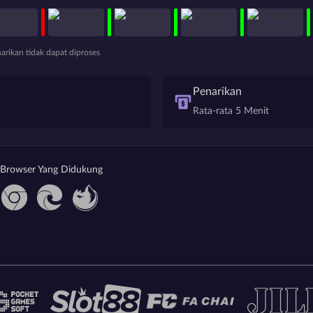
arikan tidak dapat diproses
Penarikan
Rata-rata 5 Menit
Browser Yang Didukung