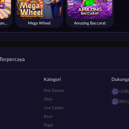
Sweet Bonanza Candyland
Mega Wheel
Amazing Baccarat
 Terpercaya
m
Kategori
Dukung
Hot Games
+628
Slots
0851
Live Casino
Race
Togel