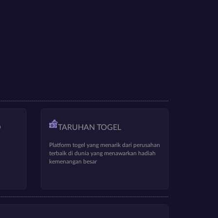
O
TARUHAN TOGEL
Platform togel yang menarik dari perusahan
terbaik di dunia yang menawarkan hadiah
kemenangan besar