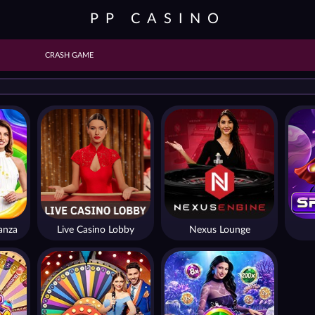
PP CASINO
CRASH GAME
anza
Live Casino Lobby
Nexus Lounge