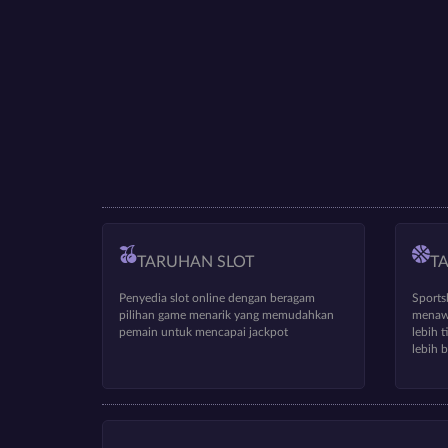
TARUHAN SLOT
T
Penyedia slot online dengan beragam
Sports
pilihan game menarik yang memudahkan
menawa
pemain untuk mencapai jackpot
lebih 
lebih 