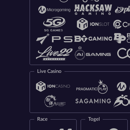
Live Casino
Race
Togel