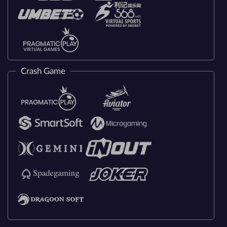
Crash Game