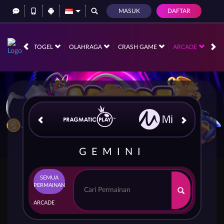
MASUK
DAFTAR
RACE
TOGEL
OLAHRAGA
CRASH GAME
ARCADE
PO
GEMINI
SEMUA
PERMAINAN
ARCADE