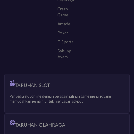
Olahraga
Crash
Game
Arcade
Poker
E-Sports
Sabung
Ayam
TARUHAN SLOT
Penyedia slot online dengan beragam pilihan game menarik yang
memudahkan pemain untuk mencapai jackpot
TARUHAN OLAHRAGA