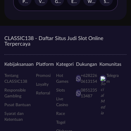
Plinko
Video Poker
Gold Rush: Boomers
Egypt Hilo
Wheel
Steampunk 2
CLASSIC138 - Daftar Situs Judi Slot Online
Terpercaya
Kebijaksanaan
Platform
Kategori
Dukungan
Komunitas
Tentang
Promosi
Hot
+628226
Telegra
CLASSIC138
Games
0613154
m
Loyalty
Responsible
Slots
0851235
Referral
Gambling
13487
Live
Pusat Bantuan
Casino
Syarat dan
Race
Ketentuan
Togel