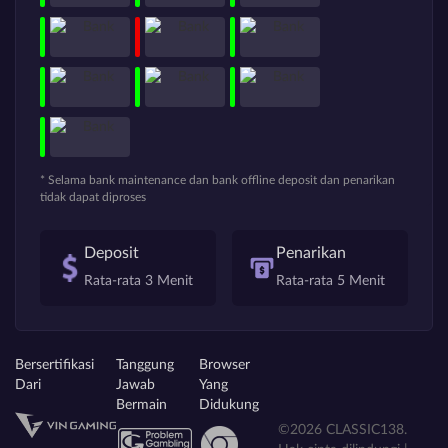
* Selama bank maintenance dan bank offline deposit dan penarikan
tidak dapat diproses
Deposit
Penarikan
Rata-rata 3 Menit
Rata-rata 5 Menit
Bersertifikasi
Tanggung
Browser
Dari
Jawab
Yang
Bermain
Didukung
©2026 CLASSIC138.