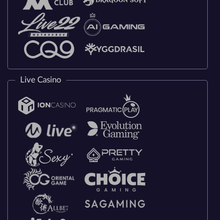
Live Casino