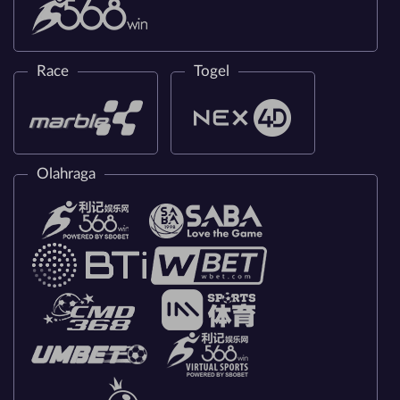
Race
Togel
Olahraga