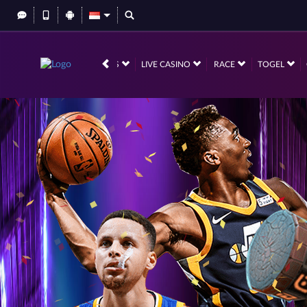
HOT GAMES
SLOTS
LIVE CASINO
RACE
TOGEL